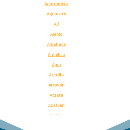
Adormidera
Aguacate
Ají
Ajenjo
Albahaca
Angélica
Apio
Aretillo
Arrayán
Atzera
Azafrán
Azalea
Azucena