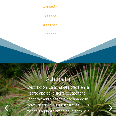
Arrayán
Atzera
Azafrán
Azalea
Azucena
Boca de pescado
Boca de sapo
Bambú
Achupalla
Bugambilia
Descripción: La achupalla crece en la
Caballo chupa
parte alta de la sierra ecuatoriana,
Cactus San Pedro
generalmente desdela bocana de la
selva, desde los 3200 hasta los 3850
Cabuya Blanca
msnm. La planta crece de la semilla o
Cabuya Negra