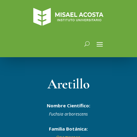
Aretillo
Nombre Científico:
Fuchsia arborescens
Familia Botánica: