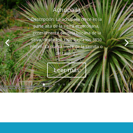
Achupalla
Bugambilia
Descripción: La achupalla crece en la
Caballo chupa
parte alta de la sierra ecuatoriana,
Cactus San Pedro
generalmente desdela bocana de la
selva, desde los 3200 hasta los 3850
Cabuya Blanca
msnm. La planta crece de la semilla o
Cabuya Negra
del tallo, y...
Café
Leer más
Cala
Calaguala
Caléndula
Camelia
Cardo Mariano
Caucho