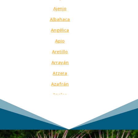
Ajenjo
Albahaca
Angélica
Apio
Aretillo
Arrayán
Atzera
Azafrán
Azalea
Azucena
Boca de pescado
Boca de sapo
Bambú