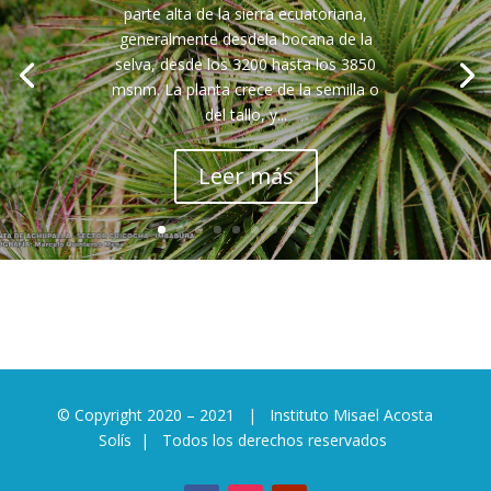
parte alta de la sierra ecuatoriana,
Cactus San Pedro
generalmente desdela bocana de la
selva, desde los 3200 hasta los 3850
Cabuya Blanca
msnm. La planta crece de la semilla o
Cabuya Negra
del tallo, y...
Café
Leer más
Cala
Calaguala
Caléndula
Camelia
Cardo Mariano
Caucho
© Copyright 2020 – 2021 | Instituto Misael Acosta
Cedrón
Solís | Todos los derechos reservados
Chamico