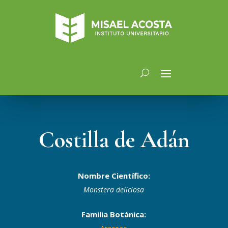
Costilla de Adán
Nombre Científico:
Monstera deliciosa
Familia Botánica: