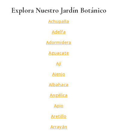
Explora Nuestro Jardín Botánico
Achupalla
Adelfa
Adormidera
Aguacate
Ají
Ajenjo
Albahaca
Angélica
Apio
Aretillo
Arrayán