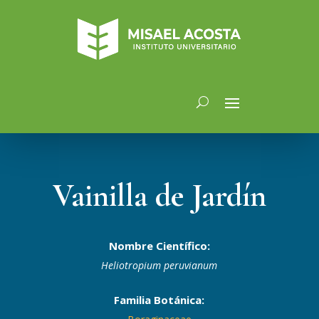
Vainilla de Jardín
Nombre Científico:
Heliotropium peruvianum
Familia Botánica: