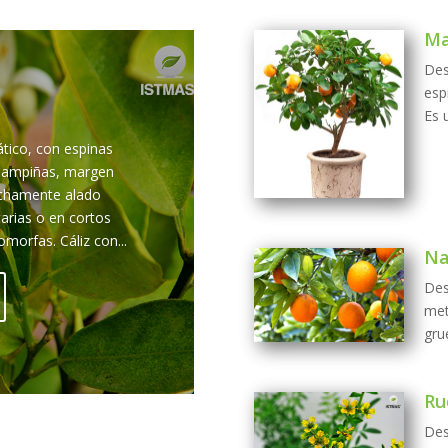
Ma
Des
esp
Es u
ático, con espinas
, lampiñas, margen
echamente alado
tarias o en cortos
omorfas. Cáliz con...
Na
Des
met
grue
Ru
Des