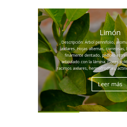
Limón
Descripción: Árbol pennifolio, arom
axilares. Hojas alternas, correosas
finamente dentado, pecíolo estr
articulado con la lámina. Flores soli
racimos axilares, hermafroditas, actin
Leer más