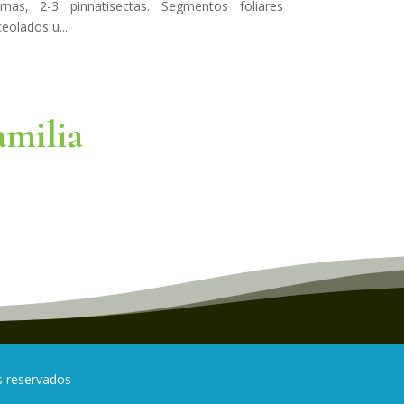
ernas, 2-3 pinnatisectas. Segmentos foliares
ceolados u...
amilia
s reservados