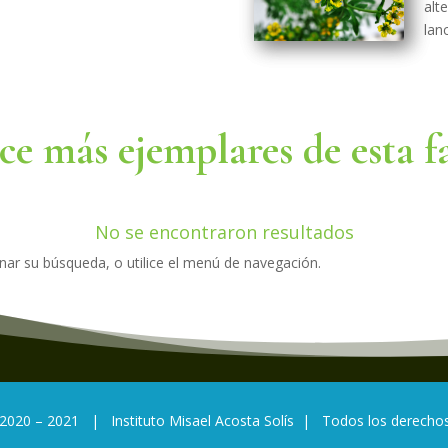
alt
lan
e más ejemplares de esta f
No se encontraron resultados
finar su búsqueda, o utilice el menú de navegación.
 2020 – 2021 | Instituto Misael Acosta Solís | Todos los derecho