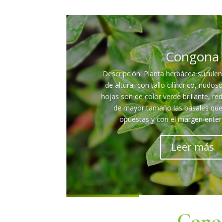
Congona
Descripción: Planta herbácea sucule
de altura, con tallo cilíndrico, nudos
hojas son de color verde brillante, red
de mayor tamaño las basales que 
opuestas y con el margen entero.
Leer más
Conoc