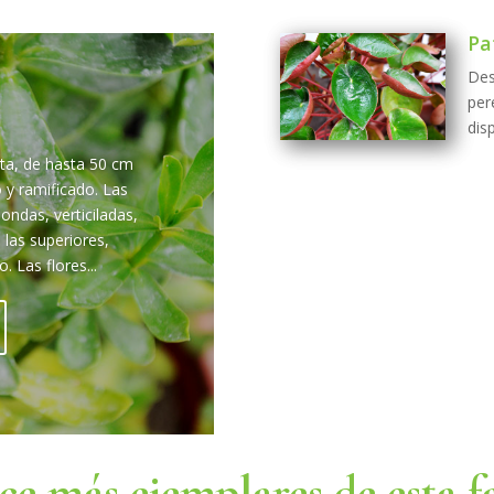
Pa
Des
pe
dis
nta, de hasta 50 cm
o y ramificado. Las
ondas, verticiladas,
las superiores,
 Las flores...
e más ejemplares de esta f